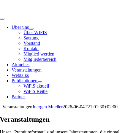
Skip
to
content
Toggle
Navigation
Über uns
Über WIFIS
Satzung
Vorstand
Kontakt
Mitglied werden
Mitgliederbereich
Aktuelles
Veranstaltungen
Webtalks
Publikationen
WiFiS aktuell
WiFiS Reihe
Partner
Veranstaltungen
Juergen Mueller
2026-06-04T21:01:30+02:00
Veranstaltungen
Unser „Premiumformat“ sind unsere Jahrestagungen, die einmal