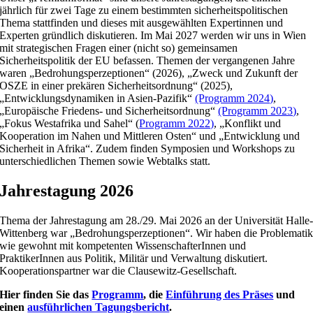
jährlich für zwei Tage zu einem bestimmten sicherheitspolitischen
Thema stattfinden und dieses mit ausgewählten Expertinnen und
Experten gründlich diskutieren. Im Mai 2027 werden wir uns in Wien
mit strategischen Fragen einer (nicht so) gemeinsamen
Sicherheitspolitik der EU befassen. Themen der vergangenen Jahre
waren „Bedrohungsperzeptionen“ (2026), „Zweck und Zukunft der
OSZE in einer prekären Sicherheitsordnung“ (2025),
„Entwicklungsdynamiken in Asien-Pazifik“
(Programm 2024)
,
„Europäische Friedens- und Sicherheitsordnung“
(Programm 2023)
,
„Fokus Westafrika und Sahel“ (
Programm 2022)
, „Konflikt und
Kooperation im Nahen und Mittleren Osten“ und „Entwicklung und
Sicherheit in Afrika“. Zudem finden Symposien und Workshops zu
unterschiedlichen Themen sowie Webtalks statt.
Jahrestagung 2026
Thema der Jahrestagung am 28./29. Mai 2026 an der Universität Halle
Wittenberg war „Bedrohungsperzeptionen“. Wir haben die Problemati
wie gewohnt mit kompetenten WissenschafterInnen und
PraktikerInnen aus Politik, Militär und Verwaltung diskutiert.
Kooperationspartner war die Clausewitz-Gesellschaft.
Hier finden Sie das
Programm
, die
Einführung des Präses
und
einen
ausführlichen Tagungsbericht
.