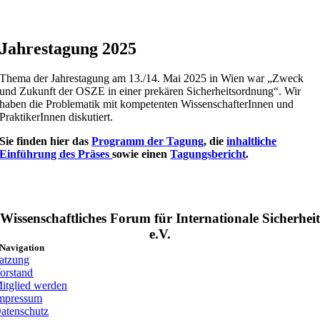
Jahrestagung 2025
Thema der Jahrestagung am 13./14. Mai 2025 in Wien war „Zweck
und Zukunft der OSZE in einer prekären Sicherheitsordnung“. Wir
haben die Problematik mit kompetenten WissenschafterInnen und
PraktikerInnen diskutiert.
Sie finden hier das
Programm der Tagung
, die
inhaltliche
Einführung des Präses
sowie einen
Tagungsbericht
.
Wissenschaftliches Forum für Internationale Sicherheit
e.V.
Navigation
atzung
orstand
itglied werden
mpressum
atenschutz